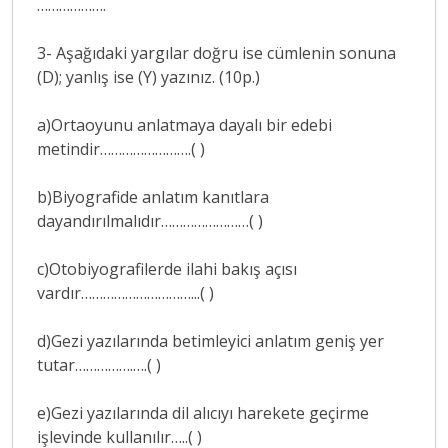
……………….
3- Aşağıdaki yargılar doğru ise cümlenin sonuna
(D); yanlış ise (Y) yazınız. (10p.)
a)Ortaoyunu anlatmaya dayalı bir edebi
metindir…………………….( )
b)Biyografide anlatım kanıtlara
dayandırılmalıdır……………………( )
c)Otobiyografilerde ilahi bakış açısı
vardır…………………………...( )
d)Gezi yazılarında betimleyici anlatım geniş yer
tutar…………….….( )
e)Gezi yazılarında dil alıcıyı harekete geçirme
işlevinde kullanılır…..( )