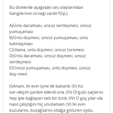
Bu dizelerde aşağıdaki ses olaylarından
hangilerinin örneği vardır?(5p.)
A)Ünlü daralması, ünsüz sertleşmesi, ünsüz
yumuşaması
B)Ünlü düşmesi, ünsüz yumuşaması, ünlü
kalınlaşması
C)Ulama, ünlü düşmesi, ünsüz türemesi
D)Ünlü daralması, ünsüz düşmesi, ünsüz
sertleşmesi
E)Ünsüz yumuşaması, ünlü düşmesi, ünsüz
düş¬mesi
(I)Anam, iki evin işine de bakardı. (II) Kız
kar¬deşim yardım ederdi ona. (III) Örgülü saçlarını
hep iple bağlayan tatlı bir kızdı. (IV) O güç yılar¬da
nasıl çalıştığını hiç unutamam. (V) İki evin
kuzularını, buzağılarını otlağa götüren oydu;