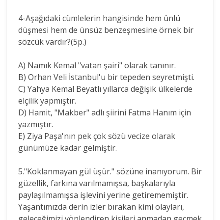
4-Aşağıdaki cümlelerin hangisinde hem ünlü
düşmesi hem de ünsüz benzeşmesine örnek bir
sözcük vardır?(5p.)
A) Namık Kemal "vatan şairi" olarak tanınır.
B) Orhan Veli İstanbul'u bir tepeden seyretmişti.
C) Yahya Kemal Beyatlı yıllarca değişik ülkelerde
elçilik yapmıştır.
D) Hamit, "Makber" adlı şiirini Fatma Hanım için
yazmıştır.
E) Ziya Paşa'nın pek çok sözü vecize olarak
günümüze kadar gelmiştir.
5."Koklanmayan gül üşür." sözüne inanıyorum. Bir
güzellik, farkına varılmamışsa, başkalarıyla
paylaşılmamışsa işlevini yerine getirememiştir.
Yaşantımızda derin izler bırakan kimi olayları,
geleceğimizi yönlendiren kişileri anmadan geçmek