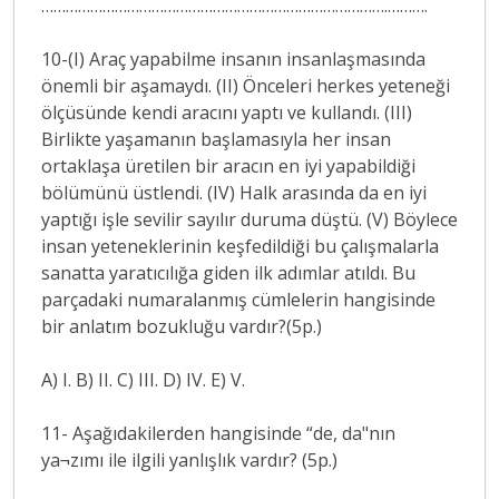
………………………………………………………………………….……….
10-(I) Araç yapabilme insanın insanlaşmasında
önemli bir aşamaydı. (II) Önceleri herkes yeteneği
ölçüsünde kendi aracını yaptı ve kullandı. (III)
Birlikte yaşamanın başlamasıyla her insan
ortaklaşa üretilen bir aracın en iyi yapabildiği
bölümünü üstlendi. (IV) Halk arasında da en iyi
yaptığı işle sevilir sayılır duruma düştü. (V) Böylece
insan yeteneklerinin keşfedildiği bu çalışmalarla
sanatta yaratıcılığa giden ilk adımlar atıldı. Bu
parçadaki numaralanmış cümlelerin hangisinde
bir anlatım bozukluğu vardır?(5p.)
A) I. B) II. C) III. D) IV. E) V.
11- Aşağıdakilerden hangisinde “de, da"nın
ya¬zımı ile ilgili yanlışlık vardır? (5p.)