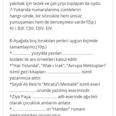
yakmak için tezek ve çalı çırpı toplayan da oydu.
7-Yukarıda numaralanmış cümlelerin
hangi¬sinde, bir sözcükte hem ünsüz
yumuşaması hem de benzeşmesi vardır?(5p.)
A) I. B)II. C)III. D)IV. E)V.
8-Aşağıda boş bırakılan yerleri uygun biçimde
tamamlayınız.(10p.)
*……………….. yüzyılda yazılan ……………………………
bizdeki ilk anı örnekleri kabul edilir.
*“Hac Yolunda”, “Afak-ı Irak”, “Avrupa Mektupları”
isimli gezi kitapları ……………………………… isimli
yazarımıza aittir.
*Seydi Ali Reis’in “Miratü’l-Memalik” isimli eseri
………………………..üründe yazılmış eserimizdir.
*Ziya Paşa, …………………….. adlı eserinde ağırlıklı
olarak çocukluk anılarını anlatır.
*……………………………….ın “Handan” romanı
mektuplardan oluşmuştur.