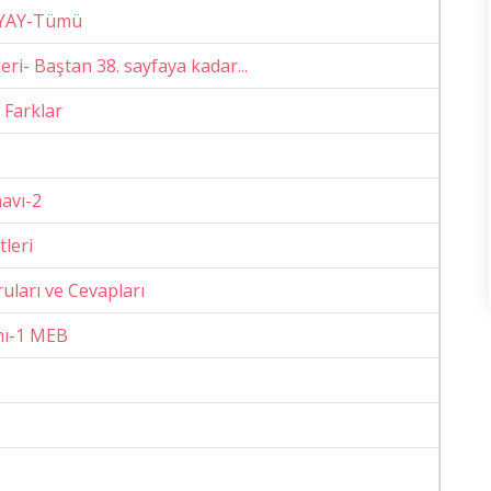
KOYAY-Tümü
eri- Baştan 38. sayfaya kadar...
i Farklar
navı-2
leri
ruları ve Cevapları
ımı-1 MEB