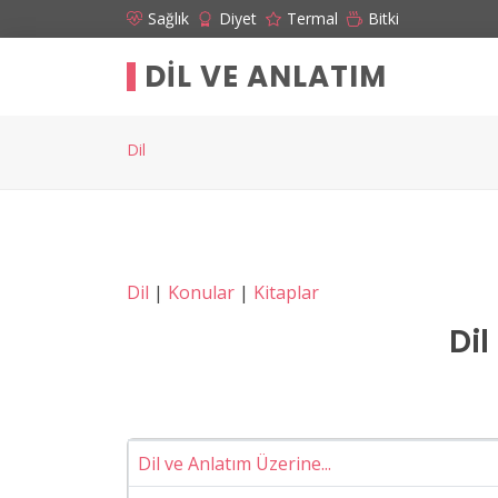
Sağlık
Diyet
Termal
Bitki
DIL VE ANLATIM
Dil
Dil
|
Konular
|
Kitaplar
Dil
Dil ve Anlatım Üzerine...