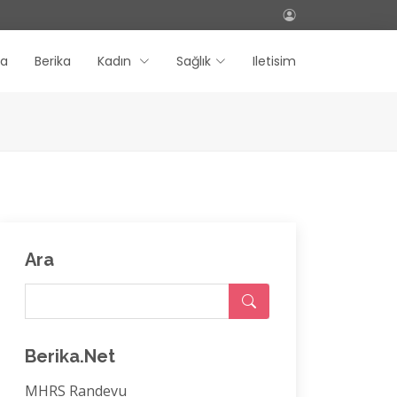
fa
Berika
Kadın
Sağlık
Iletisim
Ara
Berika.Net
MHRS Randevu