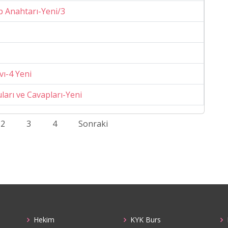
ap Anahtarı-Yeni/3
vı-4 Yeni
uları ve Cavapları-Yeni
2
3
4
Sonraki
Hekim
KYK Burs